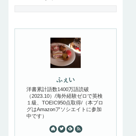
ふぇい
洋書累計語数1400万語読破
（2023.10）/海外経験ゼロで英検
１級、TOEIC950点取得/（本ブロ
グはAmazonアソシエイトに参加
中です）