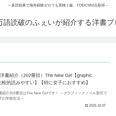
～多読効果で海外経験ゼロでも英検１級、TOEIC950点取得～
00万語読破のふぇいが紹介する洋書
紹介（202冊目）The New Girl【graphic
】【比較的読みやすい】【特に女子におすすめ】
紹介202冊目はThe New Girlです！ ～グラフィックノベル形式で
子の学校生活～
2025.10.07