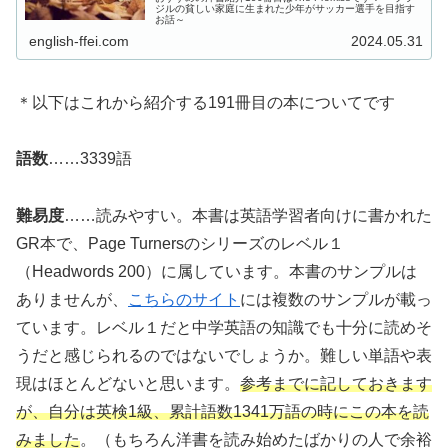
ジルの貧しい家庭に生まれた少年がサッカー選手を目指す
お話～
english-ffei.com
2024.05.31
＊以下はこれから紹介する191冊目の本についてです
語数
……3339語
難易度
……読みやすい。本書は英語学習者向けに書かれた
GR本で、Page Turnersのシリーズのレベル１
（Headwords 200）に属しています。本書のサンプルは
ありませんが、
こちらのサイト
には複数のサンプルが載っ
ています。レベル１だと中学英語の知識でも十分に読めそ
うだと感じられるのではないでしょうか。難しい単語や表
現はほとんどないと思います。
参考までに記しておきます
が、自分は英検1級、累計語数1341万語の時にこの本を読
みました
。（もちろん洋書を読み始めたばかりの人で余裕