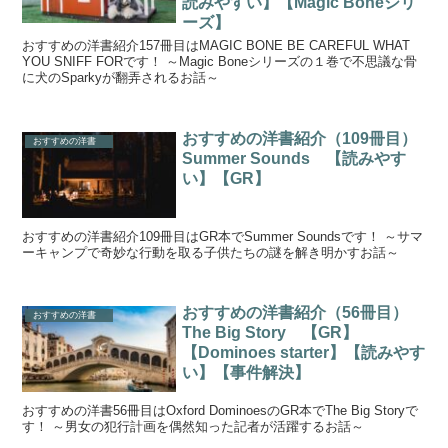
読みやすい】【Magic Boneシリ
ーズ】
おすすめの洋書紹介157冊目はMAGIC BONE BE CAREFUL WHAT
YOU SNIFF FORです！ ～Magic Boneシリーズの１巻で不思議な骨
に犬のSparkyが翻弄されるお話～
おすすめの洋書紹介（109冊目）
おすすめの洋書
Summer Sounds 【読みやす
い】【GR】
おすすめの洋書紹介109冊目はGR本でSummer Soundsです！ ～サマ
ーキャンプで奇妙な行動を取る子供たちの謎を解き明かすお話～
おすすめの洋書紹介（56冊目）
おすすめの洋書
The Big Story 【GR】
【Dominoes starter】【読みやす
い】【事件解決】
おすすめの洋書56冊目はOxford DominoesのGR本でThe Big Storyで
す！ ～男女の犯行計画を偶然知った記者が活躍するお話～