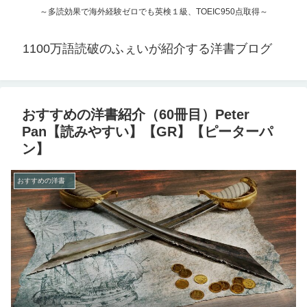
～多読効果で海外経験ゼロでも英検１級、TOEIC950点取得～
1100万語読破のふぇいが紹介する洋書ブログ
おすすめの洋書紹介（60冊目）Peter
Pan【読みやすい】【GR】【ピーターパ
ン】
おすすめの洋書