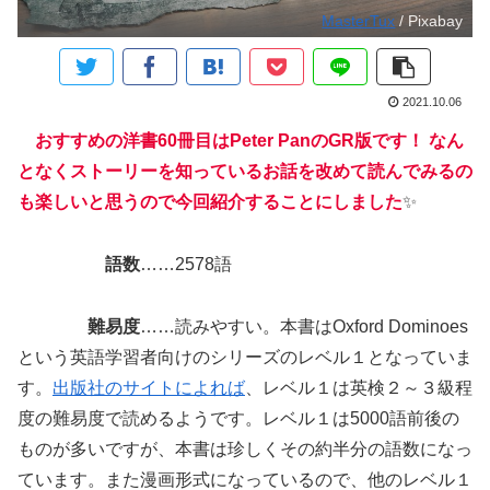
MasterTux
/ Pixabay
2021.10.06
おすすめの洋書60冊目はPeter PanのGR版です！ なん
となくストーリーを知っているお話を改めて読んでみるの
も楽しいと思うので今回紹介することにしました
✨
語数
……2578語
難易度
……読みやすい。本書はOxford Dominoes
という英語学習者向けのシリーズのレベル１となっていま
す。
出版社のサイトによれば
、レベル１は英検２～３級程
度の難易度で読めるようです。レベル１は5000語前後の
ものが多いですが、本書は珍しくその約半分の語数になっ
ています。また漫画形式になっているので、他のレベル１