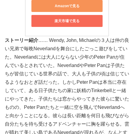
Amazonで見る
楽天市場で見る
ストーリー紹介
…… Wendy, John, Michaelの３人は仲の良
い兄弟で毎晩Neverlandを舞台にしたごっこ遊びをしてい
た。Neverlandには大人にならない少年のPeter Panが住
んでいるとされていた。NeverlandやPeter Panは子供た
ちが皆信じている世界の話で、大人も子供の頃は信じてい
るようなおとぎ話だった。しかしPeter Panは本当に存在
していて、ある日子供たちの家に妖精のTinkerbellと一緒
にやってきた。子供たちは窓からやってきた彼らに驚いた
ものの、Peter Panたちと一緒に空を飛んでNeverlandへ
と向かうことになる。彼らは長い距離を何日も飛びながら
自分たちを待ち受けるアドベンチャーに胸を躍らせる。雲
が晴れて美しい島であるNeverlandが現れるが、なんとす