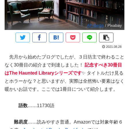
AP-Berlin
/ Pixabay
2021.08.28
先月から始めたブログでしたが、３日坊主で終わること
なく30冊目の紹介まで到達しました！
記念すべき30冊目
はThe Haunted Libraryシリーズです
✨ タイトルだけ見る
とホラーかな？と思いますが、実際は全然怖い要素はなく
暖かいお話です。ここでは1冊目について紹介します。
語数
……11730語
難易度
……読みやすさ普通。Amazonでは対象年齢６