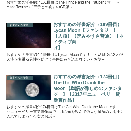
おすすめの洋書紹介131冊目はThe Prince and the Pauperです！ ～
Mark Twainの『王子と乞食』のGR版～
おすすめの洋書紹介（189冊目）
おすすめの洋書
Lycan Moon【ファンタジー】
【人狼】【読みやすさ普通】【ネ
イティブ向
け】
おすすめの洋書紹介189冊目はLycan Moonです！ ～幼馴染の2人が
人狼を名乗る男性を助けて事件に巻き込まれていくお話～
おすすめの洋書紹介（174冊目）
おすすめの洋書
The Girl Who Drank the
Moon【単語が難しめのファンタ
ジー】【2017年ニューベリー賞
受賞作品】
おすすめの洋書紹介174冊目はThe Girl Who Drank the Moonです！
～ニューベリー賞受賞作品で、月の光を飲んで強大な魔法の力を手に
入れてしまった少女のお話～