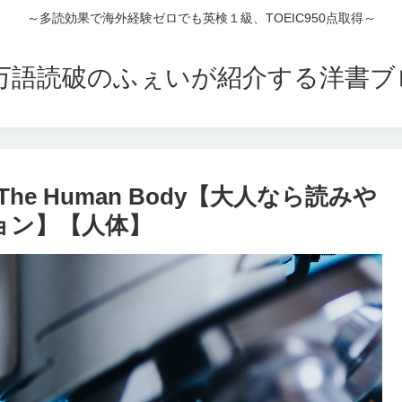
～多読効果で海外経験ゼロでも英検１級、TOEIC950点取得～
00万語読破のふぇいが紹介する洋書
e Human Body【大人なら読みや
ョン】【人体】