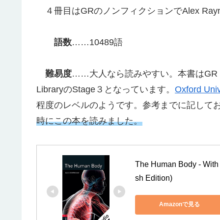
４冊目はGRのノンフィクションでAlex Ray
語数
……10489語
難易度
……大人なら読みやすい。本書はGR（英語
LibraryのStage３となっています。
Oxford Un
程度のレベルのようです。参考までに記して
時にこの本を読みました。
The Human Body - With A
sh Edition)
Amazonで見る