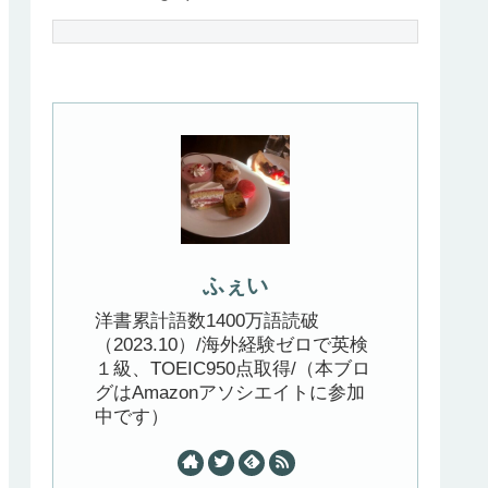
ふぇい
洋書累計語数1400万語読破
（2023.10）/海外経験ゼロで英検
１級、TOEIC950点取得/（本ブロ
グはAmazonアソシエイトに参加
中です）