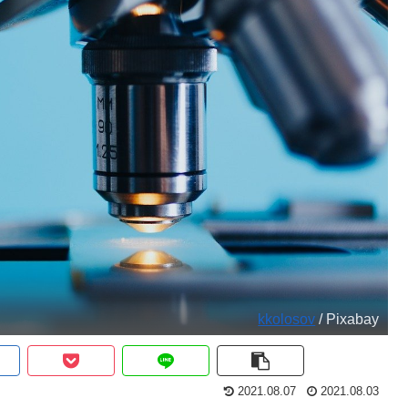
kkolosov
/ Pixabay
2021.08.07
2021.08.03