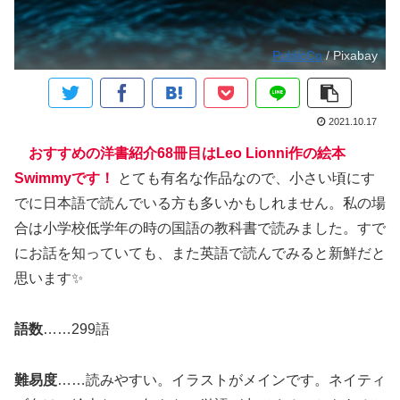
PublicCo
/ Pixabay
2021.10.17
おすすめの洋書紹介68冊目はLeo Lionni作の絵本
Swimmyです！
とても有名な作品なので、小さい頃にす
でに日本語で読んでいる方も多いかもしれません。私の場
合は小学校低学年の時の国語の教科書で読みました。すで
にお話を知っていても、また英語で読んでみると新鮮だと
思います✨
語数
……299語
難易度
……読みやすい。イラストがメインです。ネイティ