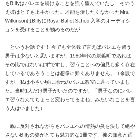
もBillyはバレエを続けることを強く望んでいたし、そのう
え彼はとても上手かった。才能を潰したくなかったMrs.
WilkinsonはBillyにRoyal Ballet School入学のオーディシ
ョンを受けることを勧めるのだが──
というお話です！ 今でも全体数で言えばバレエを習う
男子は少ないと思いますが、1980年代の炭鉱町であれば
その比ではないはずですし、習うことへの偏見も多く存在
しているであろうことは想像に難くありません。（余談で
すが、私は小さい頃に地元のバレエ教室に通っていまし
た。当時1人だけ男子がいたのですが、「男子なのにバレ
エ習うなんてちょっと変わってるよね」みたいなことを言
う人はいました）
親に反対されながらもバレエへの情熱の炎を決して絶や
さないBillyの姿がとても魅力的な1冊です。彼の熱意と踊