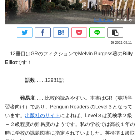
Bittermuir
/ Pixabay
2021.08.11
12冊目はGRのフィクションでMelvin Burgess著の
Billy
Elliot
です！
語数
……12931語
難易度
……比較的読みやすい。本書はGR（英語学
習者向け）であり、Penguin Readers のLevel３となって
います。
出版社のサイト
によれば、Level３は英検準２級
～２級程度の難易度のようです。私の学校では高校１年の
時に学校の課題図書に指定されていました。英検準１級取