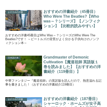
おすすめの洋書紹介（45冊目）
おすすめの洋書
Who Were The Beatles?【Who
was～？シリーズ】【ノンフィク
ション】【比較的読みやすい】
おすすめの洋書45冊目はWho Was～？シリーズのWho Were The
Beatles?です！ ～ビートルズの背景がよく分かる子供向けのノンフ
ィクション本～
Grandmaster of Demonic
日本語の本
Cultivation【魔道祖師 英語版１
巻を読みました】【おすすめの洋
書紹介（119冊目）】
中華ファンタジー『魔道祖師』の英訳版を読んだので、熱意溢れる記
事を書きました！（おすすめの洋書紹介119冊目）
おすすめの洋書紹介（187冊目）
おすすめの洋書
シャーロック・ホームズが女子高