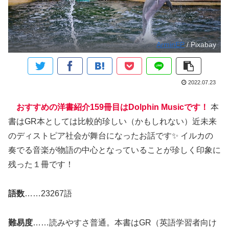
ArminEP
/ Pixabay
2022.07.23
おすすめの洋書紹介159冊目はDolphin Musicです！
本
書はGR本としては比較的珍しい（かもしれない）近未来
のディストピア社会が舞台になったお話です✨ イルカの
奏でる音楽が物語の中心となっていることが珍しく印象に
残った１冊です！
語数
……23267語
難易度
……読みやすさ普通。本書はGR（英語学習者向け