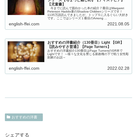
【児童書】
今までに読んで面白かった本の紹介７冊目はMargaret
Peterson Haddix著のShadow Childrenシリーズです！
1135万語読んできましたが、トップ５に入るぐらい大好き
です。ここではシリーズ１冊目のAmong ...
english-ffei.com
2021.08.05
おすすめの洋書紹介（130冊目）Light 【GR】
【読みやすさ普通】【Page Turners】
おすすめの洋書紹介130冊目はPage TurnersのGR本で
Lightです！ ～様々な文化を禁じる新政権の下で戦う女性彫
刻家のお話～
english-ffei.com
2022.02.28
おすすめの洋書
シェアする