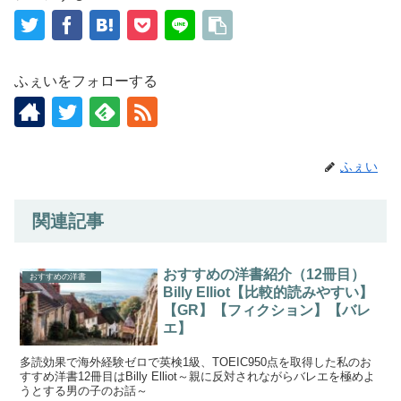
ふぇいをフォローする
ふぇい
関連記事
おすすめの洋書紹介（12冊目）
おすすめの洋書
Billy Elliot【比較的読みやすい】
【GR】【フィクション】【バレ
エ】
多読効果で海外経験ゼロで英検1級、TOEIC950点を取得した私のお
すすめ洋書12冊目はBilly Elliot～親に反対されながらバレエを極めよ
うとする男の子のお話～