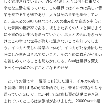
しく管理されているが、VRが発達し人々は何不自由なく
幸せな生活を送っていた。この世界ではイルカは美しい音
楽を奏でる生き物であり、人々はその音楽を享受してい
た。主人公のSaul Grantはイルカの生み出す音楽を中心と
した音楽の批評家である。彼もまた多くの人々と同じよう
に不満のない生活を送っていたが、老人との会話をきっか
けにこの幸せな世界が偽りに過ぎないことを知ってしま
う。イルカの美しい音楽の正体が、イルカが死を覚悟した
時にしか生み出されてないこと、そのために政府がイルカ
を苦しめていることも明らかになる。Saulは世界を変え
るべく一歩踏み出すことになるのだが──
というお話です！ 冒頭にも記した通り、イルカの奏で
る音楽に着目するのが印象的でした。普通に平穏な生活を
送っていたSaulが、気が付けば政府転覆の活動に巻き込
まれていくところは緊張感がありました。20000words超