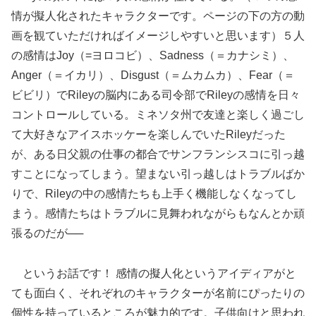
情が擬人化されたキャラクターです。ページの下の方の動
画を観ていただければイメージしやすいと思います）５人
の感情はJoy（=ヨロコビ）、Sadness（＝カナシミ）、
Anger（＝イカリ）、Disgust（＝ムカムカ）、Fear（＝
ビビリ）でRileyの脳内にある司令部でRileyの感情を日々
コントロールしている。ミネソタ州で友達と楽しく過ごし
て大好きなアイスホッケーを楽しんでいたRileyだった
が、ある日父親の仕事の都合でサンフランシスコに引っ越
すことになってしまう。望まない引っ越しはトラブルばか
りで、Rileyの中の感情たちも上手く機能しなくなってし
まう。感情たちはトラブルに見舞われながらもなんとか頑
張るのだが──
というお話です！ 感情の擬人化というアイディアがと
ても面白く、それぞれのキャラクターが名前にぴったりの
個性を持っているところが魅力的です。子供向けと思われ