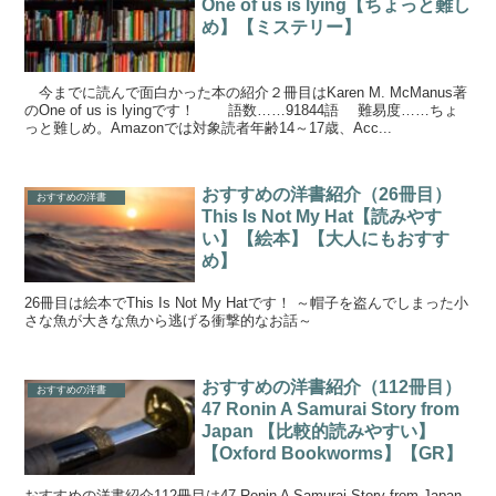
One of us is lying【ちょっと難し
め】【ミステリー】
今までに読んで面白かった本の紹介２冊目はKaren M. McManus著
のOne of us is lyingです！ 語数……91844語 難易度……ちょ
っと難しめ。Amazonでは対象読者年齢14～17歳、Acc...
おすすめの洋書紹介（26冊目）
おすすめの洋書
This Is Not My Hat【読みやす
い】【絵本】【大人にもおすす
め】
26冊目は絵本でThis Is Not My Hatです！ ～帽子を盗んでしまった小
さな魚が大きな魚から逃げる衝撃的なお話～
おすすめの洋書紹介（112冊目）
おすすめの洋書
47 Ronin A Samurai Story from
Japan 【比較的読みやすい】
【Oxford Bookworms】【GR】
おすすめの洋書紹介112冊目は47 Ronin A Samurai Story from Japan