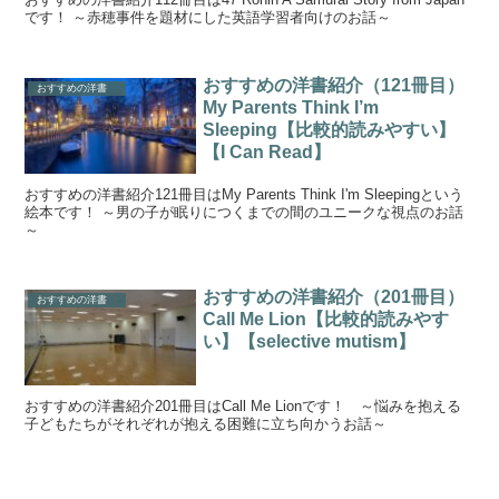
です！ ～赤穂事件を題材にした英語学習者向けのお話～
おすすめの洋書紹介（121冊目）
おすすめの洋書
My Parents Think I’m
Sleeping【比較的読みやすい】
【I Can Read】
おすすめの洋書紹介121冊目はMy Parents Think I'm Sleepingという
絵本です！ ～男の子が眠りにつくまでの間のユニークな視点のお話
～
おすすめの洋書紹介（201冊目）
おすすめの洋書
Call Me Lion【比較的読みやす
い】【selective mutism】
おすすめの洋書紹介201冊目はCall Me Lionです！ ～悩みを抱える
子どもたちがそれぞれが抱える困難に立ち向かうお話～