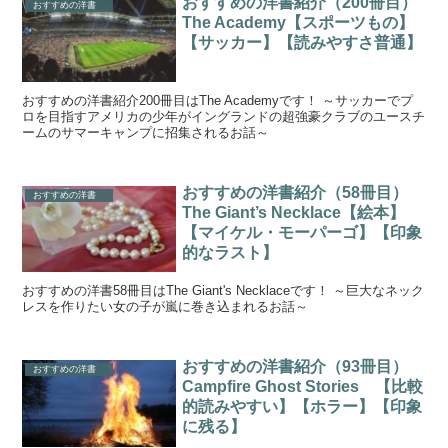
おすすめの洋書紹介（200冊目）
おすすめの洋書
The Academy【スポーツもの】
【サッカー】【読みやすさ普通】
おすすめの洋書紹介200冊目はThe Academyです！ ～サッカーでプ
ロを目指すアメリカの少年がイングランドの超強豪クラブのユースチ
ームのサマーキャンプに招集されるお話～
おすすめの洋書紹介（58冊目）
おすすめの洋書
The Giant’s Necklace【絵本】
【マイケル・モーパーゴ】【印象
的なラスト】
おすすめの洋書58冊目はThe Giant's Necklaceです！ ～巨大なネック
レスを作りたい女の子が嵐に巻き込まれるお話～
おすすめの洋書紹介（93冊目）
おすすめの洋書
Campfire Ghost Stories 【比較
的読みやすい】【ホラー】【印象
に残る】