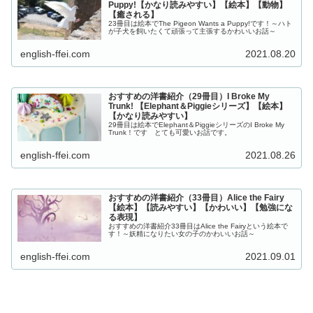
Puppy!【かなり読みやすい】【絵本】【動物】
【癒される】
23冊目は絵本でThe Pigeon Wants a Puppy!です！～ハト
が子犬を飼いたくて頑張って主張するかわいいお話～
english-ffei.com
2021.08.20
おすすめの洋書紹介（29冊目）I Broke My
Trunk! 【Elephant＆Piggieシリーズ】【絵本】
【かなり読みやすい】
29冊目は絵本でElephant＆PiggieシリーズのI Broke My
Trunk！です とても可愛いお話です。
english-ffei.com
2021.08.26
おすすめの洋書紹介（33冊目）Alice the Fairy
【絵本】【読みやすい】【かわいい】【勉強にな
る表現】
おすすめの洋書紹介33冊目はAlice the Fairyという絵本で
す！～妖精になりたい女の子のかわいいお話～
english-ffei.com
2021.09.01