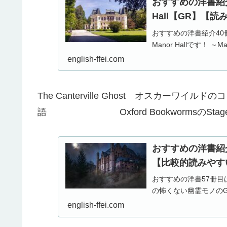
おすすめの洋書紹介（4
Hall【GR】
おすすめの洋書紹介40冊目はOx
Manor Hallです！
english-ffei.com
The Canterville Ghost オスカーワイ
語 Oxford BookwormsのSta
おすすめの洋書紹介（5
【比較的読みやす
おすすめの洋書57冊目はTh
の怖くない幽霊モノの
english-ffei.com