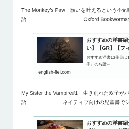
The Monkey’s Paw 願いを叶えるという
語 Oxford BookwormsのSt
おすすめの洋書紹介（
い】【GR】【フ
おすすめ洋書13冊目はT
手』のお話～
english-ffei.com
My Sister the Vampire#1 生き別れ
語 ネイティブ向けの児童書でシリ
おすすめの洋書紹介（1