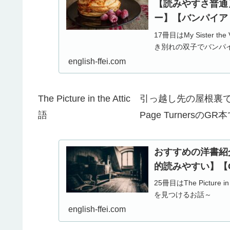
【読みやすさ普通
ー】【バンパイア
17冊目はMy Sister 
き別れの双子でバンパイ
english-ffei.com
The Picture in the Attic 引っ越し先
語 Page TurnersのGR本で
おすすめの洋書紹介（25
的読みやすい】【
25冊目はThe Pictu
を見つけるお話～
english-ffei.com