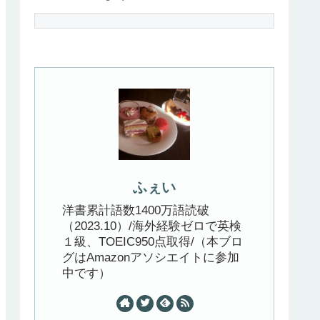
ふぇい
洋書累計語数1400万語読破
（2023.10）/海外経験ゼロで英検
１級、TOEIC950点取得/（本ブロ
グはAmazonアソシエイトに参加
中です）