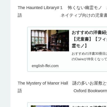
The Haunted Library#１ 怖くない幽霊
語 ネイティブ向けの児童書でシ
おすすめの洋書紹介（3
【児童書】【フィ
霊モノ】
おすすめの洋書30冊目はT
のClaireが仲良くな
english-ffei.com
The Mystery of Manor Hall 謎の多い
語 Oxford BookwormsのSt