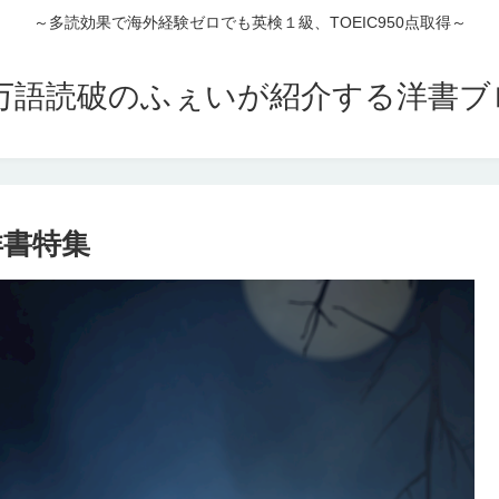
～多読効果で海外経験ゼロでも英検１級、TOEIC950点取得～
00万語読破のふぇいが紹介する洋書
洋書特集