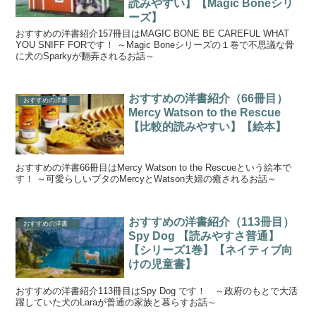
読みやすい】【Magic Boneシリ
ーズ】
おすすめの洋書紹介157冊目はMAGIC BONE BE CAREFUL WHAT
YOU SNIFF FORです！ ～Magic Boneシリーズの１巻で不思議な骨
に犬のSparkyが翻弄されるお話～
おすすめの洋書紹介（66冊目）
おすすめの洋書
Mercy Watson to the Rescue
【比較的読みやすい】【絵本】
おすすめの洋書66冊目はMercy Watson to the Rescueという絵本で
す！ ～可愛らしいブタのMercyとWatson夫婦の癒されるお話～
おすすめの洋書紹介（113冊目）
おすすめの洋書
Spy Dog 【読みやすさ普通】
【シリーズ1巻】【ネイティブ向
けの児童書】
おすすめの洋書紹介113冊目はSpy Dog です！ ～政府のもとで大活
躍していた犬のLaraが普通の家族と暮らすお話～