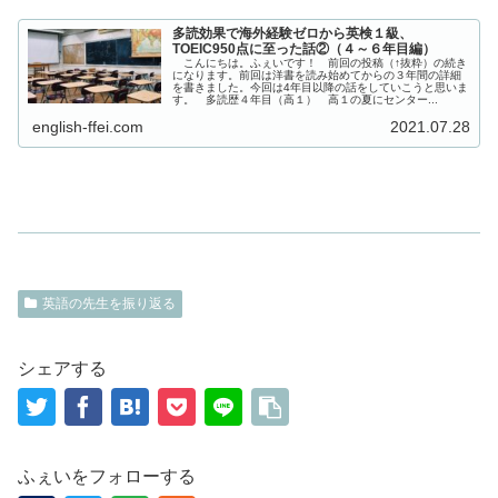
多読効果で海外経験ゼロから英検１級、
TOEIC950点に至った話②（４～６年目編）
こんにちは。ふぇいです！ 前回の投稿（↑抜粋）の続き
になります。前回は洋書を読み始めてからの３年間の詳細
を書きました。今回は4年目以降の話をしていこうと思いま
す。 多読歴４年目（高１） 高１の夏にセンター...
english-ffei.com
2021.07.28
英語の先生を振り返る
シェアする
ふぇいをフォローする