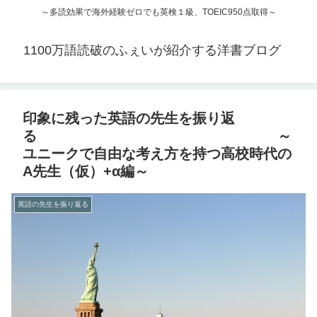
～多読効果で海外経験ゼロでも英検１級、TOEIC950点取得～
1100万語読破のふぇいが紹介する洋書ブログ
印象に残った英語の先生を振り返
る ～
ユニークで自由な考え方を持つ高校時代の
A先生（仮）+α編～
英語の先生を振り返る