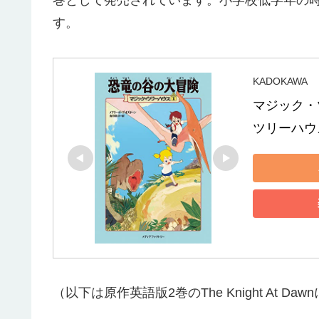
巻として発売されています。小学校低学年の
す。
KADOKAWA
マジック・
ツリーハウス
（以下は原作英語版2巻のThe Knight At Da