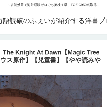
～多読効果で海外経験ゼロでも英検１級、TOEIC950点取得～
00万語読破のふぇいが紹介する洋書
night At Dawn【Magic Tree
ーハウス原作】【児童書】【やや読みや