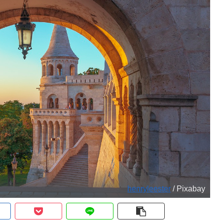
henryleester
/ Pixabay