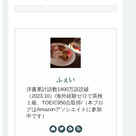
ふぇい
洋書累計語数1400万語読破
（2023.10）/海外経験ゼロで英検
１級、TOEIC950点取得/（本ブロ
グはAmazonアソシエイトに参加
中です）