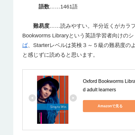
語数
……1461語
難易度
……読みやすい。半分近くがカラフル
Bookworms Libraryという英語学習者向けの
ば
、Starterレベルは英検３～５級の難易
と感じずに読めると思います。
Oxford Bookworms Librar
d adult learners
Amazonで見る