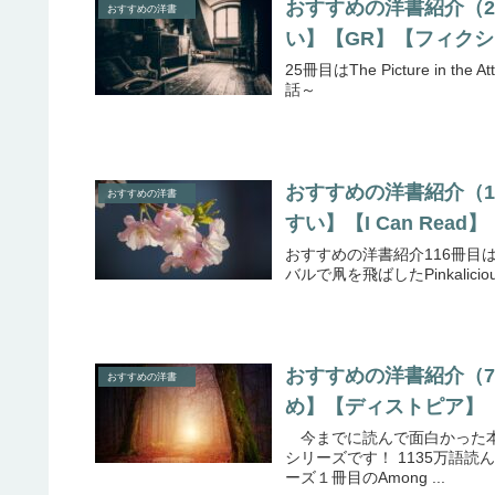
おすすめの洋書紹介（25冊目）
おすすめの洋書
い】【GR】【フィク
25冊目はThe Picture i
話～
おすすめの洋書紹介（116冊目
おすすめの洋書
すい】【I Can Read
おすすめの洋書紹介116冊目はI Can
バルで凧を飛ばしたPinkali
おすすめの洋書紹介（7冊
おすすめの洋書
め】【ディストピア】
今までに読んで面白かった本の紹介７冊目
シリーズです！ 1135万語
ーズ１冊目のAmong ...