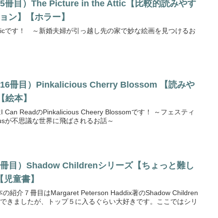
The Picture in the Attic【比較的読みやす
ション】【ホラー】
n the Atticです！ ～新婚夫婦が引っ越し先の家で妙な絵画を見つけるお
）Pinkalicious Cherry Blossom 【読みや
】【絵本】
 ReadのPinkalicious Cheery Blossomです！ ～フェスティ
ciousが不思議な世界に飛ばされるお話～
目）Shadow Childrenシリーズ【ちょっと難し
【児童書】
はMargaret Peterson Haddix著のShadow Children
読んできましたが、トップ５に入るぐらい大好きです。ここではシリ