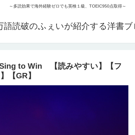
～多読効果で海外経験ゼロでも英検１級、TOEIC950点取得～
00万語読破のふぇいが紹介する洋書
ng to Win 【読みやすい】【フ
】【GR】