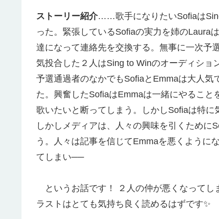
ストーリー紹介
……歌手になりたいSofiaはS
った。緊張しているSofiaの実力を姉のLaura
達になって連絡先を交換する。無事に一次予
気投合した２人はSing to Winのオーデ
予選通過者のなかでもSofiaとEmmaは大
た。興奮したSofiaはEmmaは一緒にやるこ
歌いたいと断ってしまう。しかしSofiaは特
しかしメディアは、人々の興味を引くためにSo
う。人々は記事を信じてEmmaを悪くようになる
てしまい──
というお話です！ ２人の仲が悪くなってし
ラストはとても気持ち良く読めるはずです✨