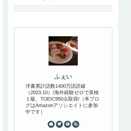
ふぇい
洋書累計語数1400万語読破
（2023.10）/海外経験ゼロで英検
１級、TOEIC950点取得/（本ブロ
グはAmazonアソシエイトに参加
中です）