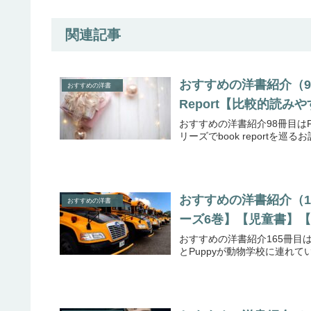
関連記事
おすすめの洋書紹介（98冊目）
おすすめの洋書
Report【比較的読みや
おすすめの洋書紹介98冊目はFancy N
リーズでbook reportを巡る
おすすめの洋書紹介（165冊目
おすすめの洋書
ーズ6巻】【児童書】
おすすめの洋書紹介165冊目はBad K
とPuppyが動物学校に連れて