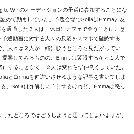
ing to Winのオーディションの予選に参加することにな
は認めて励ましていた。予選会場でSofiaはEmmaと友
選を通過した２人は、休日にカフェで会うことに。意
ィション予選動画に対する人々の反応をスマホで確認する。
人気で、人々は２人が一緒に歌うところを見たがってい
とを提案してみるものの、Emmaは緊張するから１人で
に気にすることなく、２人は変わらず仲良くしていた。
fiaとEmmaを仲違いさせるような記事を書いてしま
。Sofiaは弁解しようとするけれど、Emmaは怒っ
まったところではどうしようと思ってしまいますが、